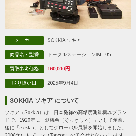
SOKKIA ソキア
メーカー
トータルステーション
IM-105
商品名・型番
160,000円
買取参考価格
2025年9月4日
取り扱い日
SOKKIA ソキア について
ソキア（Sokkia）は、日本発祥の高精度測量機器ブラン
ドで、1920年に「測機舎（そっきしゃ）」として創業、
後に「Sokkia」としてグローバル展開を開始しました。
2008年にトプコン（Topcon）の子会社となっています