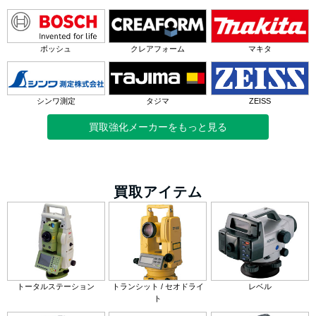
ボッシュ
クレアフォーム
マキタ
シンワ測定
タジマ
ZEISS
買取強化メーカーをもっと見る
買取アイテム
トータルステーション
トランシット / セオドライ
レベル
ト