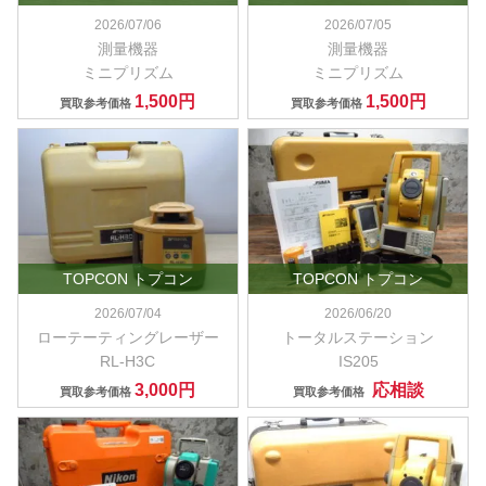
2026/07/06
2026/07/05
測量機器
測量機器
ミニプリズム
ミニプリズム
1,500円
1,500円
買取参考価格
買取参考価格
TOPCON トプコン
TOPCON トプコン
2026/07/04
2026/06/20
ローテーティングレーザー
トータルステーション
RL-H3C
IS205
3,000円
応相談
買取参考価格
買取参考価格