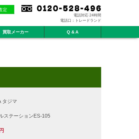
E査定
電話対応 24時間
電話口：トレードランド
買取メーカー
Q & A
！
MA タジマ
ルステーション
ES-105
0円