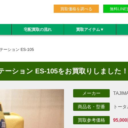
買取価格を調べる
無料LIN
宅配買取の流れ
買取アイテム
▼
テーション ES-105
ステーション ES-105をお買取りしました
TAJI
メーカー
トータ
商品名・型番
95,00
買取参考価格