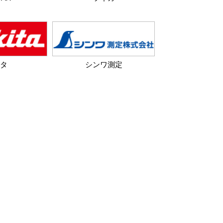
タ
シンワ測定