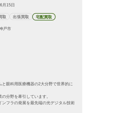
年6月15日
買取
出張買取
宅配買取
神戸市
ムと眼科用医療機器の2大分野で世界的に
業の分野を牽引しています。
インフラの発展を最先端の光デジタル技術