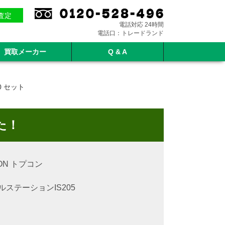
E査定
電話対応 24時間
電話口：トレードランド
買取メーカー
Q & A
0 セット
た！
ON トプコン
ルステーション
IS205