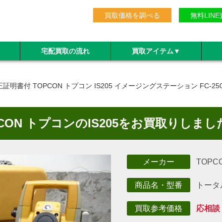
買取価格を調べる
無料LIN
宅配買取の流れ
買取アイテム
▼
正証明書付 TOPCON トプコン IS205 イメージングステーション FC-25
CON トプコンのIS205をお買取りしまし
TOPC
メーカー
トータ
商品名・型番
応相談
買取参考価格