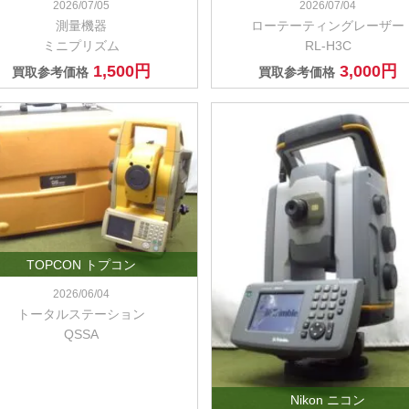
2026/07/05
2026/07/04
測量機器
ローテーティングレーザー
ミニプリズム
RL-H3C
1,500円
3,000円
買取参考価格
買取参考価格
TOPCON トプコン
2026/06/04
トータルステーション
QSSA
Nikon ニコン