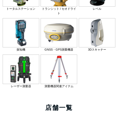
トータルステーション
トランシット / セオドライ
レベル
ト
探知機
GNSS・GPS測量機器
3Dスキャナー
レーザー測量器
測量機器関連アイテム
店舗一覧