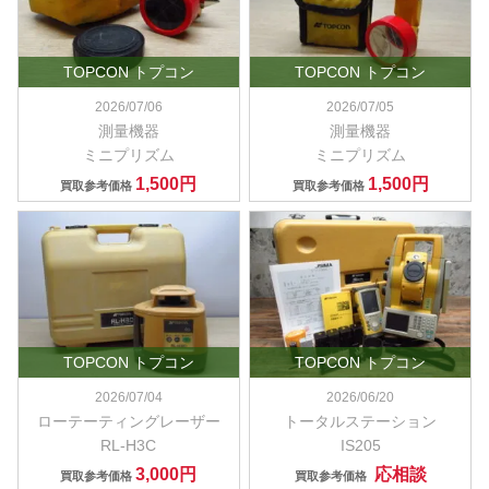
TOPCON トプコン
TOPCON トプコン
2026/07/06
2026/07/05
測量機器
測量機器
ミニプリズム
ミニプリズム
1,500円
1,500円
買取参考価格
買取参考価格
TOPCON トプコン
TOPCON トプコン
2026/07/04
2026/06/20
ローテーティングレーザー
トータルステーション
RL-H3C
IS205
3,000円
応相談
買取参考価格
買取参考価格