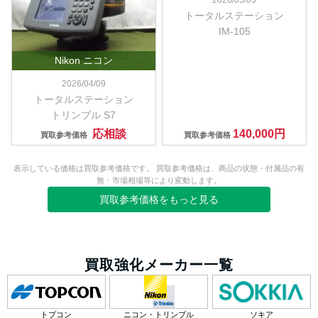
トータルステーション
IM-105
Nikon ニコン
2026/04/09
トータルステーション
トリンブル S7
応相談
140,000円
買取参考価格
買取参考価格
表示している価格は買取参考価格です。 買取参考価格は、商品の状態・付属品の有
無・市場相場等により変動します。
買取参考価格をもっと見る
買取強化メーカー一覧
トプコン
ニコン・トリンブル
ソキア